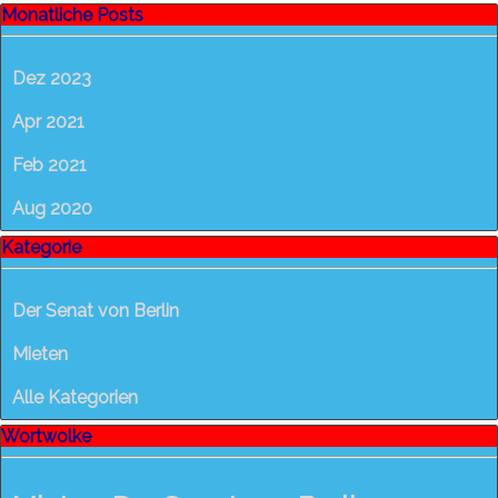
Block überspringen
Monatliche Posts
Monatliche Posts
Dez 2023
Apr 2021
Feb 2021
Aug 2020
Block überspringen
Kategorie
Kategorie
Der Senat von Berlin
Mieten
Alle Kategorien
Block überspringen
Wortwolke
Wortwolke